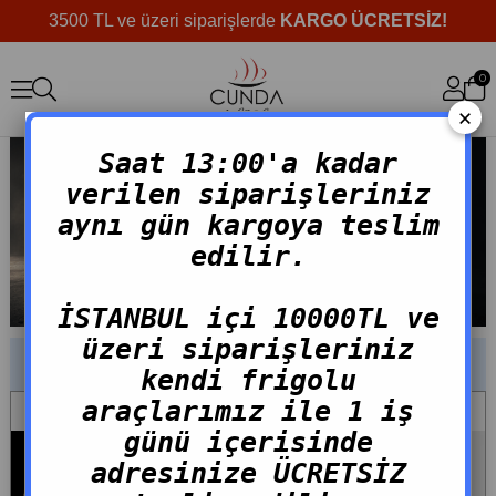
3500 TL ve üzeri siparişlerde
KARGO ÜCRETSİZ!
0
×
Saat 13:00'a kadar
verilen siparişleriniz
aynı gün kargoya teslim
edilir.
İSTANBUL içi 10000TL ve
üzeri siparişleriniz
EN ÇOK SATANLAR
kendi frigolu
araçlarımız ile 1 iş
günü içerisinde
adresinize ÜCRETSİZ