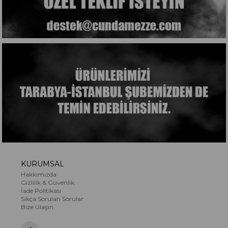
KURUMSAL
Hakkımızda
Gizlilik & Güvenlik
İade Politikası
Sıkça Sorulan Sorular
Bize Ulaşın