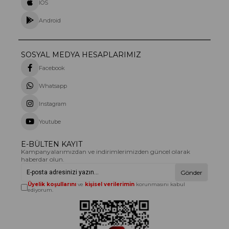
IOS
Android
SOSYAL MEDYA HESAPLARIMIZ
Facebook
Whatsapp
Instagram
Youtube
E-BÜLTEN KAYIT
Kampanyalarımızdan ve indirimlerimizden güncel olarak
haberdar olun.
Gönder
Üyelik koşullarını
ve
kişisel verilerimin
korunmasını kabul
ediyorum.