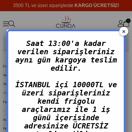
3500 TL ve üzeri siparişlerde
KARGO ÜCRETSİZ!
0
×
Saat 13:00'a kadar
İLETIŞIM
verilen siparişleriniz
aynı gün kargoya teslim
edilir.
Firma Adı
Yetiş Gıda Sanayi ve Ticaret A.Ş
İSTANBUL içi 10000TL ve
Telefon
üzeri siparişleriniz
+90 542 726 56 61
kendi frigolu
Faks
araçlarımız ile 1 iş
-
günü içerisinde
Adres
adresinize ÜCRETSİZ
Ferahevler Mah. Adnan Kahveci Cad. Şahin Sok. No:6/1