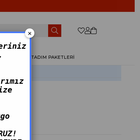
×
0
eriniz
.
ÜRÜNLER
TADIM PAKETLERİ
arımız
ize
rgo
RUZ!