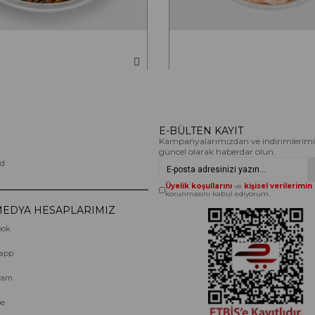
me Marine 1000 Gr
Karides Salatası
500g ve 1000g seçenekleriyle.
60,00 TL
420,00 TL
E-BÜLTEN KAYIT
Kampanyalarımızdan ve indirimlerim
güncel olarak haberdar olun.
id
Üyelik koşullarını
ve
kişisel verilerimin
korunmasını kabul ediyorum.
MEDYA HESAPLARIMIZ
ook
app
ram
be