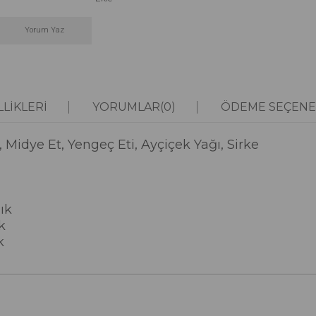
Yorum Yaz
LIKLERI
YORUMLAR
(0)
ÖDEME SEÇENE
 Midye Et, Yengeç Eti, Ayçiçek Yağı, Sirke
ık
k
k