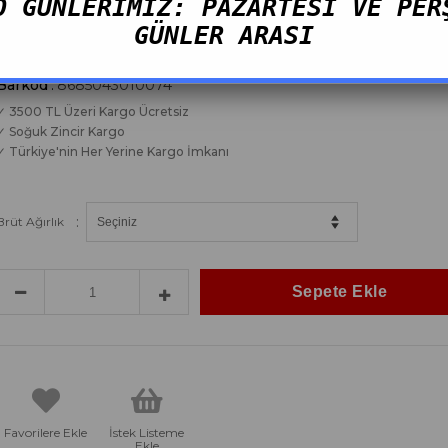
O GÜNLERİMİZ: PAZARTESİ VE PER
Toplam Stok Adedi
:
183
GÜNLER ARASI
Tahmini Teslim Süresi
:
2 Tahmini Teslimat Tarihi
Barkod
:
8685043010074
✓ 3500 TL Üzeri Kargo Ücretsiz
✓ Soğuk Zincir Kargo
✓ Türkiye'nin Her Yerine Kargo İmkanı
:
Brüt Ağırlık
Favorilere Ekle
İstek Listeme
Ekle