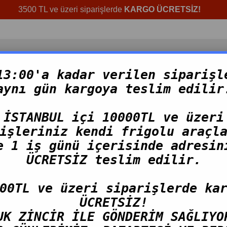
3500 TL ve üzeri siparişlerde
KARGO ÜCRETSİZ!
13:00'a kadar verilen siparişl
aynı gün kargoya teslim edilir
NLER
HAZIR ÜRÜNLER
TOPTAN ÜRÜNLER
TAZE 
İSTANBUL içi 10000TL ve üzeri
işleriniz kendi frigolu araçl
e 1 iş günü içerisinde adresin
Deniz Ürünleri Salatası
ÜCRETSİZ teslim edilir.
00TL ve üzeri siparişlerde ka
440,00 TL
ÜCRETSİZ!
(KDV Dahil)
UK ZİNCİR İLE GÖNDERİM SAĞLIYO