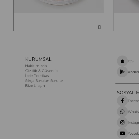
Ahtapot Salatası
Hamsi Fü
500g ve 1000g seçenekleriyle...
9
1.000,00 TL
KURUMSAL
IOS
Hakkımızda
Gizlilik & Güvenlik
Andro
İade Politikası
Sıkça Sorulan Sorular
Bize Ulaşın
SOSYAL 
Faceb
Whats
Instag
Youtu