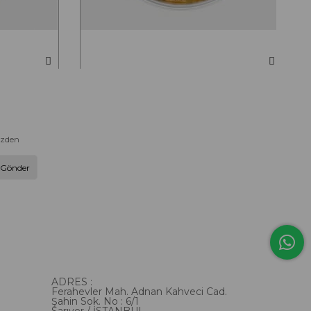
Midye Füme Marine
..
500g ve 1000g seçenekleriyle...
400,00 TL
izden
Gönder
ADRES :
Ferahevler Mah. Adnan Kahveci Cad.
Şahin Sok. No : 6/1