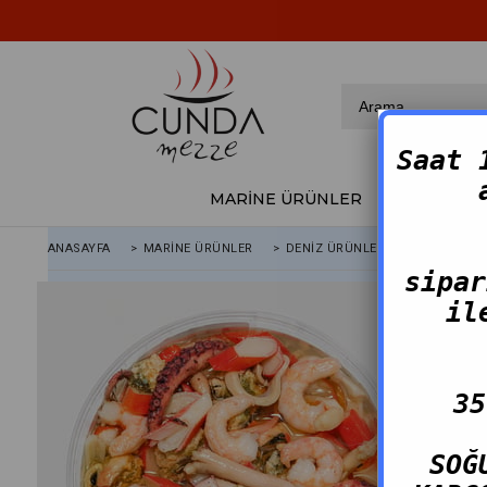
Saat 
MARİNE ÜRÜNLER
FÜME ÜRÜ
ANASAYFA
>
MARINE ÜRÜNLER
>
DENIZ ÜRÜNLERI SALATASI
sipar
il
35
SOĞ