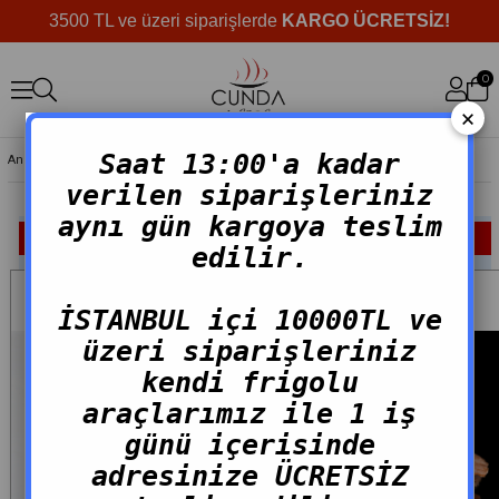
3500 TL ve üzeri siparişlerde
KARGO ÜCRETSİZ!
0
×
Saat 13:00'a kadar
Anasayfa
>
Füme Ürünler
verilen siparişleriniz
aynı gün kargoya teslim
FILTRELEME
SIRALAMA
edilir.
İSTANBUL içi 10000TL ve
üzeri siparişleriniz
kendi frigolu
araçlarımız ile 1 iş
günü içerisinde
adresinize ÜCRETSİZ