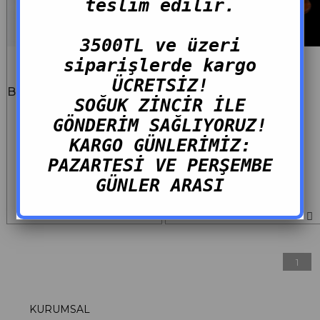
teslim edilir.
3500TL ve üzeri
siparişlerde kargo
ÜCRETSİZ!
Balık Pastırması (Kılıç) 100g
Somon Füme 100g
SOĞUK ZİNCİR İLE
280,00 TL
280,00 TL
GÖNDERİM SAĞLIYORUZ!
KARGO GÜNLERİMİZ:
PAZARTESİ VE PERŞEMBE
GÜNLER ARASI
1
KURUMSAL