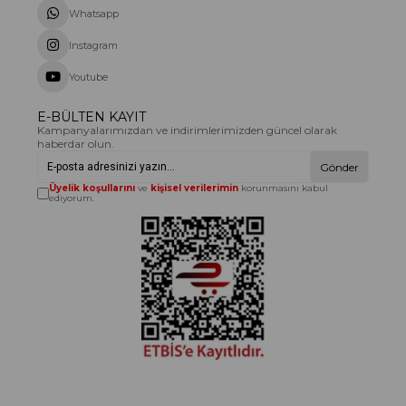
Whatsapp
Instagram
Youtube
E-BÜLTEN KAYIT
Kampanyalarımızdan ve indirimlerimizden güncel olarak
haberdar olun.
Gönder
Üyelik koşullarını
ve
kişisel verilerimin
korunmasını kabul
ediyorum.