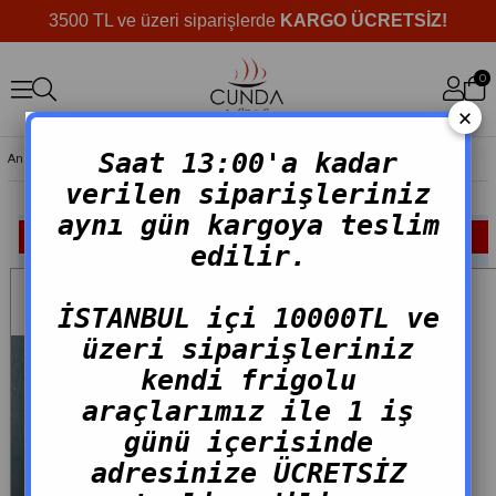
3500 TL ve üzeri siparişlerde
KARGO ÜCRETSİZ!
0
×
Saat 13:00'a kadar
Anasayfa
>
Hazır Ürünler
verilen siparişleriniz
aynı gün kargoya teslim
FILTRELEME
SIRALAMA
edilir.
İSTANBUL içi 10000TL ve
üzeri siparişleriniz
kendi frigolu
araçlarımız ile 1 iş
günü içerisinde
adresinize ÜCRETSİZ