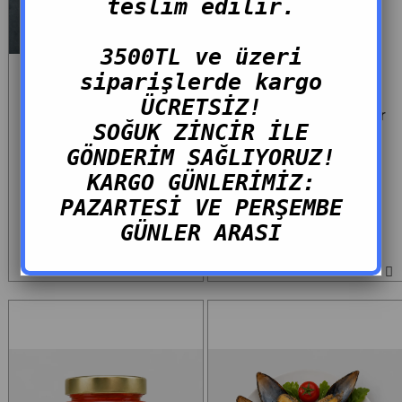
teslim edilir.
3500TL ve üzeri
siparişlerde kargo
ÜCRETSİZ!
Sardalya Ançuez 180g
Bottarga 120gr - 160gr
SOĞUK ZİNCİR İLE
340,00 TL
1.280,00 TL
GÖNDERİM SAĞLIYORUZ!
KARGO GÜNLERİMİZ:
PAZARTESİ VE PERŞEMBE
GÜNLER ARASI