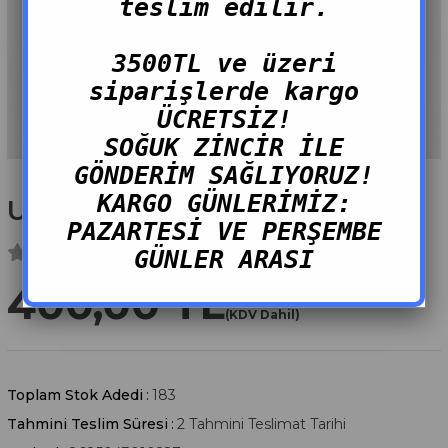
teslim edilir.
3500TL ve üzeri
siparişlerde kargo
ÜCRETSİZ!
SOĞUK ZİNCİR İLE
GÖNDERİM SAĞLIYORUZ!
KARGO GÜNLERİMİZ:
Uskumru Çiroz Marine
PAZARTESİ VE PERŞEMBE
GÜNLER ARASI
400,00 TL
(KDV Dahil)
Toplam Stok Adedi
:
183
Tahmini Teslim Süresi
:
2 Tahmini Teslimat Tarihi