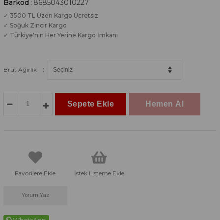
Barkod
:
8685043010227
✓ 3500 TL Üzeri Kargo Ücretsiz
✓ Soğuk Zincir Kargo
✓ Türkiye'nin Her Yerine Kargo İmkanı
:
Brüt Ağırlık
Favorilere Ekle
İstek Listeme Ekle
Yorum Yaz
WhatsApp