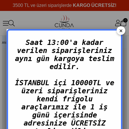
3500 TL ve üzeri siparişlerde
KARGO ÜCRETSİZ!
0
×
Saat 13:00'a kadar
ANASAYFA
>
MARINE ÜRÜNLER
>
USKUMRU ÇIROZ MARINE
verilen siparişleriniz
aynı gün kargoya teslim
edilir.
İSTANBUL içi 10000TL ve
üzeri siparişleriniz
kendi frigolu
araçlarımız ile 1 iş
günü içerisinde
adresinize ÜCRETSİZ