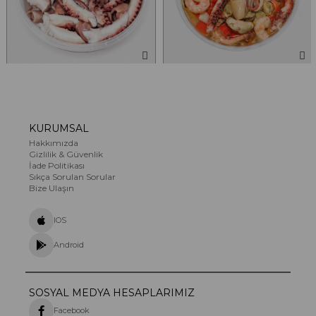
Ahtapot Salatası
Deniz Ürünleri Salatası
1.000,00 TL
440,00 TL
KURUMSAL
Hakkımızda
Gizlilik & Güvenlik
İade Politikası
Sıkça Sorulan Sorular
Bize Ulaşın
IOS
Android
SOSYAL MEDYA HESAPLARIMIZ
Facebook