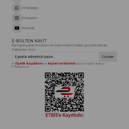
Whatsapp
Instagram
Youtube
E-BÜLTEN KAYIT
Kampanyalarımızdan ve indirimlerimizden güncel olarak
haberdar olun.
Gönder
Üyelik koşullarını
ve
kişisel verilerimin
korunmasını kabul
ediyorum.