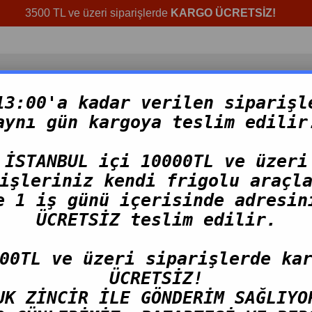
3500 TL ve üzeri siparişlerde
KARGO ÜCRETSİZ!
13:00'a kadar verilen siparişl
aynı gün kargoya teslim edilir
NLER
HAZIR ÜRÜNLER
TOPTAN ÜRÜNLER
TAZE 
İSTANBUL içi 10000TL ve üzeri
işleriniz kendi frigolu araçl
e 1 iş günü içerisinde adresin
Ahtapot Salatası
ÜCRETSİZ teslim edilir.
00TL ve üzeri siparişlerde ka
1.000,00 TL
ÜCRETSİZ!
(KDV Dahil)
UK ZİNCİR İLE GÖNDERİM SAĞLIYO