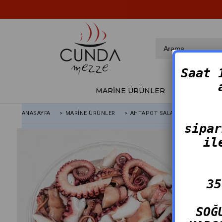
Saat 
MARİNE ÜRÜNLER
FÜME ÜRÜ
ANASAYFA
>
MARINE ÜRÜNLER
>
AHTAPOT SALATASI
sipar
il
35
SOĞ