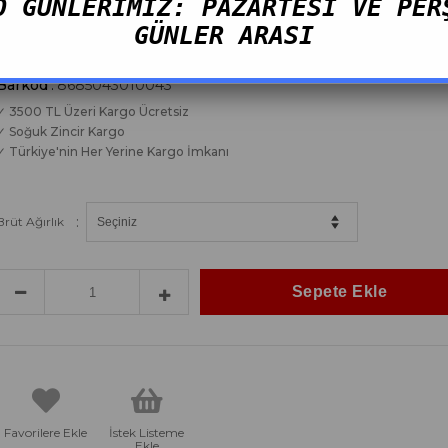
O GÜNLERİMİZ: PAZARTESİ VE PER
Toplam Stok Adedi
:
196
GÜNLER ARASI
Tahmini Teslim Süresi
:
2 Tahmini Teslimat Tarihi
Barkod
:
8685043010043
✓ 3500 TL Üzeri Kargo Ücretsiz
✓ Soğuk Zincir Kargo
✓ Türkiye'nin Her Yerine Kargo İmkanı
:
Brüt Ağırlık
Favorilere Ekle
İstek Listeme
Ekle