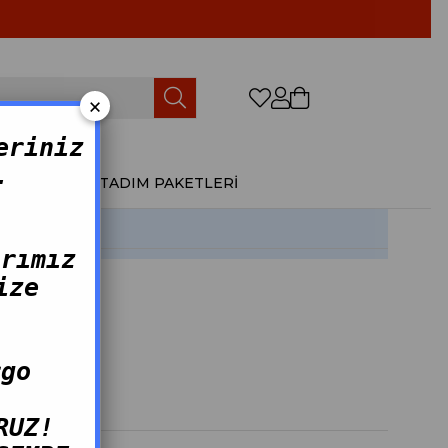
×
0
eriniz
.
ÜRÜNLER
TADIM PAKETLERİ
arımız
ize
rgo
RUZ!