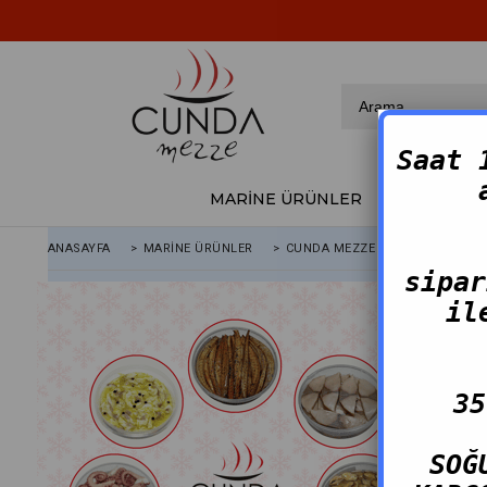
Saat 
MARİNE ÜRÜNLER
FÜME ÜRÜ
ANASAYFA
>
MARINE ÜRÜNLER
>
CUNDA MEZZE EVDE KEYIF PAKETI
sipar
il
35
SOĞ