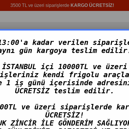
3500 TL ve üzeri siparişlerde
KARGO ÜCRETSİZ!
13:00'a kadar verilen siparişl
aynı gün kargoya teslim edilir
NLER
HAZIR ÜRÜNLER
TOPTAN ÜRÜNLER
TAZE 
İSTANBUL içi 10000TL ve üzeri
 (5 KİŞİLİK)
işleriniz kendi frigolu araçl
e 1 iş günü içerisinde adresin
Cunda Mezze Evde Keyif Paketi 
ÜCRETSİZ teslim edilir.
00TL ve üzeri siparişlerde ka
4.200,00 TL
ÜCRETSİZ!
(KDV Dahil)
UK ZİNCİR İLE GÖNDERİM SAĞLIYO