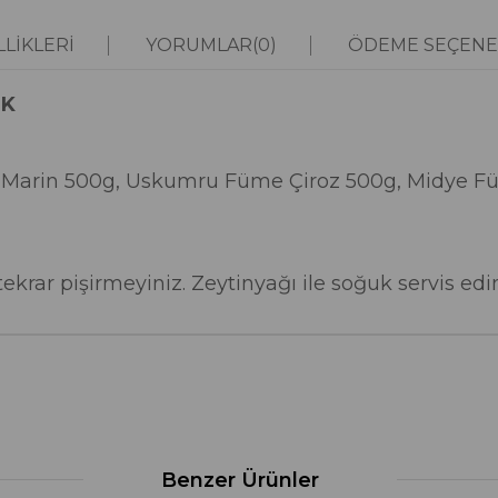
LIKLERI
YORUMLAR
(0)
ÖDEME SEÇENE
İK
 Marin 500g, Uskumru Füme Çiroz 500g, Midye Fü
krar pişirmeyiniz. Zeytinyağı ile soğuk servis edin
Benzer Ürünler