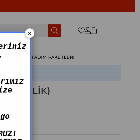
×
0
eriniz
.
ÜRÜNLER
TADIM PAKETLERİ
arımız
ize
(5 KİŞİLİK)
rgo
RUZ!