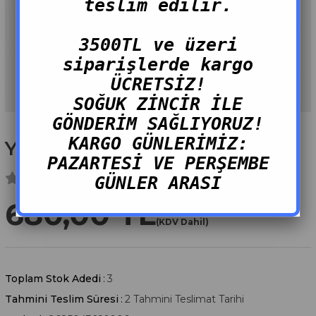
teslim edilir.
3500TL ve üzeri
siparişlerde kargo
ÜCRETSİZ!
SOĞUK ZİNCİR İLE
GÖNDERİM SAĞLIYORUZ!
KARGO GÜNLERİMİZ:
Yağlı Tuzlu Sardalya 300g
PAZARTESİ VE PERŞEMBE
GÜNLER ARASI
680,00 TL
(KDV Dahil)
Toplam Stok Adedi
:
3
Tahmini Teslim Süresi
:
2 Tahmini Teslimat Tarihi