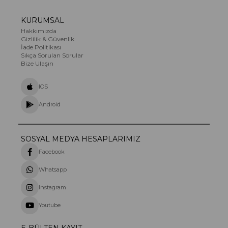
Ahtapot Salatası
Deniz Ürünleri Salatası
1.000,00 TL
440,00 TL
KURUMSAL
Hakkımızda
Gizlilik & Güvenlik
İade Politikası
Sıkça Sorulan Sorular
Bize Ulaşın
IOS
Android
SOSYAL MEDYA HESAPLARIMIZ
Facebook
Whatsapp
Instagram
Youtube
E-BÜLTEN KAYIT