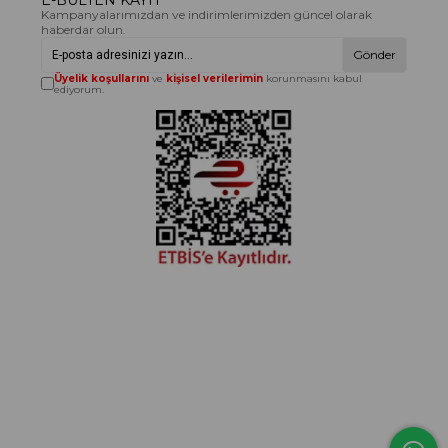
Kampanyalarımızdan ve indirimlerimizden güncel olarak
haberdar olun.
Gönder
Üyelik koşullarını
ve
kişisel verilerimin
korunmasını kabul
ediyorum.