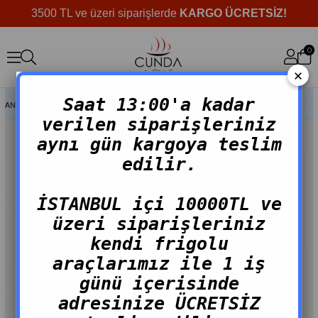
3500 TL ve üzeri siparişlerde
KARGO ÜCRETSİZ!
0
×
Saat 13:00'a kadar
ANASAYFA
>
MARINE ÜRÜNLER
>
YAĞLI TUZLU SARDALYA 300G
verilen siparişleriniz
aynı gün kargoya teslim
edilir.
İSTANBUL içi 10000TL ve
üzeri siparişleriniz
kendi frigolu
araçlarımız ile 1 iş
günü içerisinde
adresinize ÜCRETSİZ