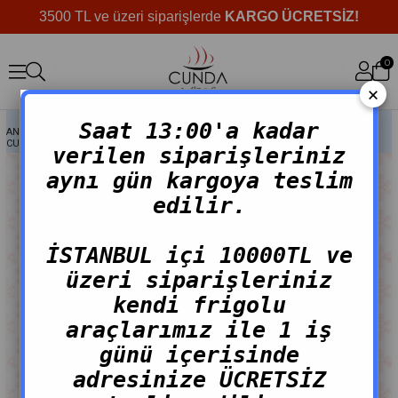
3500 TL ve üzeri siparişlerde
KARGO ÜCRETSİZ!
0
×
Saat 13:00'a kadar
ANASAYFA
>
MARINE ÜRÜNLER
>
CUNDA MEZZE EVDE KEYIF PAKETI (3 KİŞİLİK)
verilen siparişleriniz
aynı gün kargoya teslim
edilir.
İSTANBUL içi 10000TL ve
üzeri siparişleriniz
kendi frigolu
araçlarımız ile 1 iş
günü içerisinde
adresinize ÜCRETSİZ