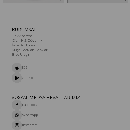
Ahtapot Salatası
Deniz Ürünleri Salatası
1.000,00 TL
440,00 TL
KURUMSAL
Hakkımızda
Gizlilik & Güvenlik
İade Politikası
Sıkça Sorulan Sorular
Bize Ulaşın
IOS
Android
SOSYAL MEDYA HESAPLARIMIZ
Facebook
Whatsapp
Instagram