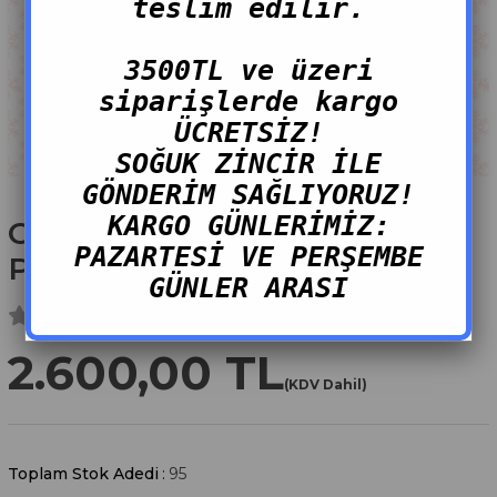
teslim edilir.
3500TL ve üzeri
siparişlerde kargo
ÜCRETSİZ!
SOĞUK ZİNCİR İLE
GÖNDERİM SAĞLIYORUZ!
KARGO GÜNLERİMİZ:
Cunda Mezze Evde Keyif
PAZARTESİ VE PERŞEMBE
Paketi (3 KİŞİLİK)
GÜNLER ARASI
2.600,00 TL
(KDV Dahil)
Toplam Stok Adedi
:
95